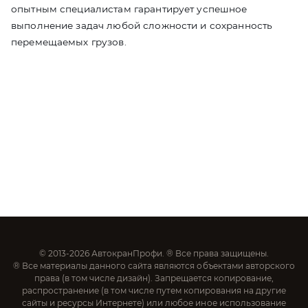
опытным специалистам гарантирует успешное
выполнение задач любой сложности и сохранность
перемещаемых грузов.
© 2013-2026 АвтокранПрофи. ® Все права защищены.
® Все материалы данного сайта являются объектами авторского
права (в том числе дизайн). Запрещается копирование,
распространение (в том числе путем копирования на другие
сайты и ресурсы Интернете) или любое иное использование