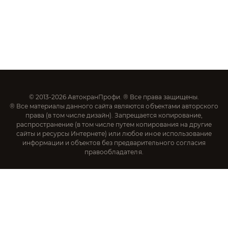
© 2013-2026 АвтокранПрофи. ® Все права защищены.
® Все материалы данного сайта являются объектами авторского
права (в том числе дизайн). Запрещается копирование,
распространение (в том числе путем копирования на другие
сайты и ресурсы Интернете) или любое иное использование
информации и объектов без предварительного согласия
правообладателя.
Создание и продвижение сайтов