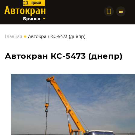
Брянск
◆
Главная
Автокран КС-5473 (днепр)
Автокран КС-5473 (днепр)